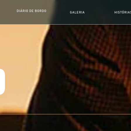
POR ONDE PASSAMOS
DIÁRIO DE BORDO
GALERIA
HISTÓRIA
O QUE APRENDEMOS
O QUE VIVEM
O