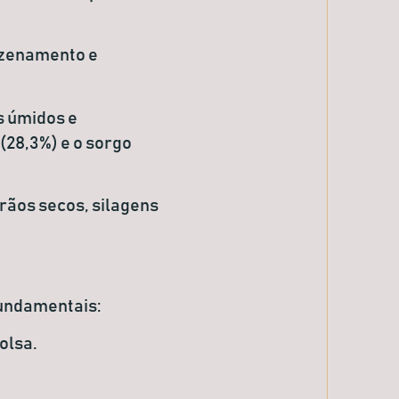
azenamento e
s úmidos e
(28,3%) e o sorgo
grãos secos, silagens
fundamentais:
olsa.