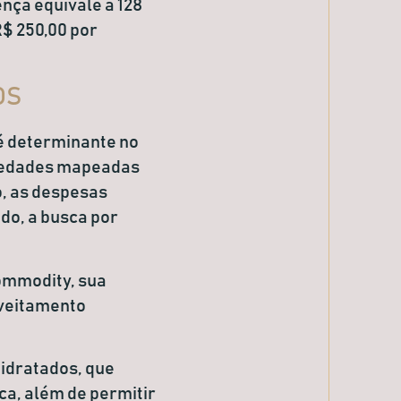
ença equivale a
128
R$ 250,00 por
OS
 é determinante no
riedades mapeadas
o, as despesas
do, a busca por
commodity, sua
oveitamento
eidratados
, que
ca, além de permitir