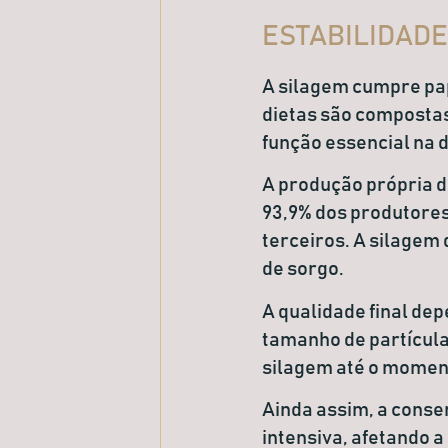
ESTABILIDADE
A silagem cumpre pap
dietas são compostas
função essencial na 
A produção própria d
93,9%
dos produtores
terceiros. A silagem
de sorgo.
A qualidade final de
tamanho de partícula
silagem até o momen
Ainda assim, a conse
intensiva, afetando 