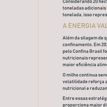
Considerando 20 hect
toneladas adicionais
tonelada, isso repr
A ENERGIA VA
Além da silagem de q
confinamento. Em 20
pelo Confina Brasil fo
nutricionais repres
maior eficiência alim
O milho continua sen
volatilidade reforça
nutricional e reduza
Entre essas estratég
proporciona maior di