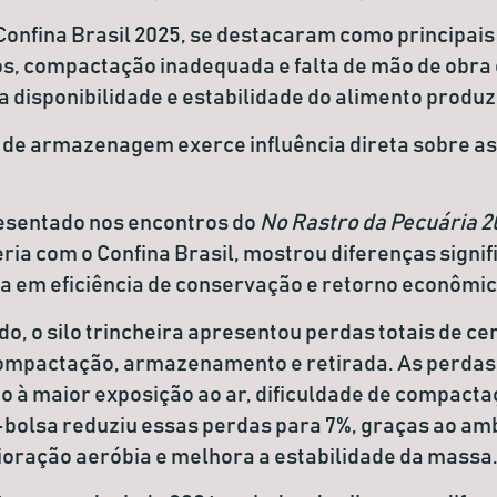
onfina Brasil 2025, se destacaram como principais 
os
,
compactação inadequada
e
falta de mão de obra
a disponibilidade e estabilidade do alimento produz
 de armazenagem exerce influência direta sobre as
sentado nos encontros do
No Rastro da Pecuária 2
ia com o Confina Brasil, mostrou diferenças signifi
lsa em eficiência de conservação e retorno econômic
do, o
silo trincheira
apresentou perdas totais de ce
 compactação, armazenamento e retirada. As perda
o à maior exposição ao ar, dificuldade de compactaç
-bolsa
reduziu essas perdas para
7%
, graças ao am
ioração aeróbia e melhora a estabilidade da massa