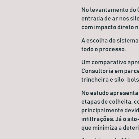
No levantamento do C
entrada de ar nos sil
com impacto direto n
A escolha do sistema
todo o processo.
Um comparativo apre
Consultoria em parcer
trincheira e silo-bo
No estudo apresenta
etapas de colheita,
principalmente devid
infiltrações. Já o
silo
que minimiza a deter