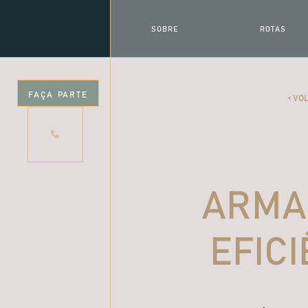
SOBRE
ROTAS
QUEM SOMOS
PARA ONDE VAMOS
FAÇA PARTE
< VO
ARMA
EFICI