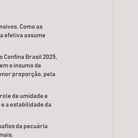
ensivos. Como as
ra efetiva assume
 Confina Brasil 2025,
em o insumo de
enor proporção, pela
role de umidade e
e a estabilidade da
safios da pecuária
mais.