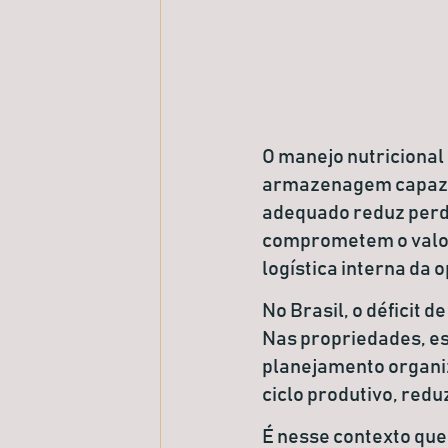
O manejo nutricional
armazenagem
capaz
adequado reduz perda
comprometem o valor 
logística interna da 
No Brasil, o déficit
Nas propriedades, es
planejamento organiz
ciclo produtivo, red
É nesse contexto qu