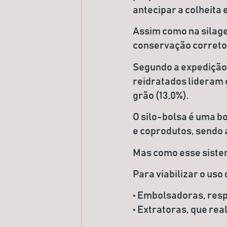
antecipar a colheita 
Assim como na silag
conservação correto
Segundo a expedição,
reidratados lideram 
grão (13,0%).
O silo-bolsa é uma bo
e coprodutos, sendo 
Mas como esse siste
Para viabilizar o us
• Embolsadoras
, res
• Extratoras
, que re