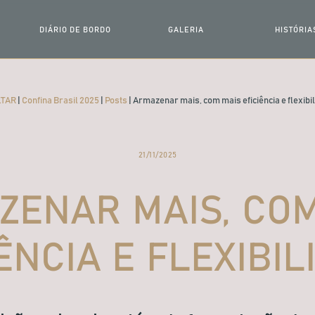
DIÁRIO DE BORDO
GALERIA
HISTÓRIA
O QUE APRENDEMOS
POR ONDE PASSAMOS
O QUE VIVEM
LTAR
|
Confina Brasil 2025
|
Posts
|
Armazenar mais, com mais eficiência e flexibi
21/11/2025
ZENAR MAIS, COM
ÊNCIA E FLEXIBI