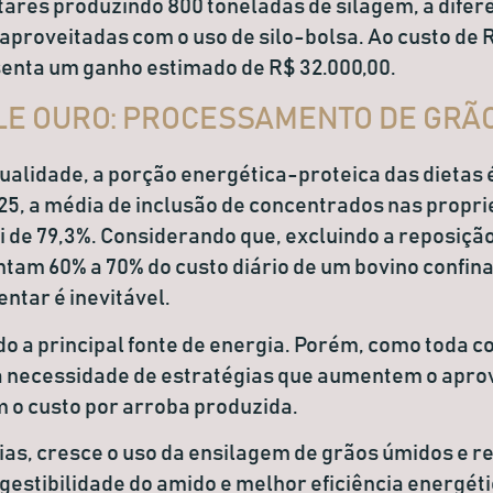
ares produzindo 800 toneladas de silagem, a difer
aproveitadas com o uso de silo-bolsa. Ao custo de 
esenta um ganho estimado de
R$ 32.000,00
.
LE OURO: PROCESSAMENTO DE GRÃ
ualidade, a porção energética-proteica das dietas
25, a média de inclusão de concentrados nas prop
i de
79,3%
. Considerando que, excluindo a reposiçã
entam
60% a 70%
do custo diário de um bovino confina
entar é inevitável.
do a principal fonte de energia. Porém, como toda 
 a necessidade de estratégias que aumentem o apr
m o custo por arroba produzida.
ias, cresce o uso da
ensilagem de grãos úmidos e r
gestibilidade do amido e melhor eficiência energéti