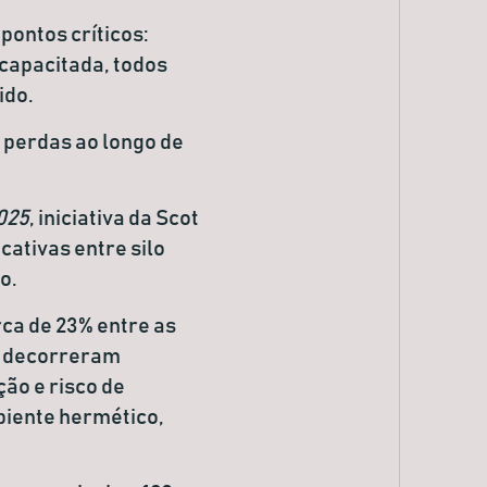
pontos críticos:
 capacitada
, todos
ido.
 perdas ao longo de
025
, iniciativa da Scot
cativas entre silo
o.
rca de
23%
entre as
s decorreram
ão e risco de
biente hermético,
.